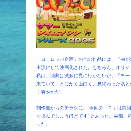
「ヨーロッパ企画」の他の作品には、『曲が
主演にして映画化された。もちろん、オリジ
私は、演劇は滅多に見に行かないが、「ヨー
来ていて、とにかく面白く、見終わったあと
く爽やかだ。
制作側からのチラシに、“今回の「２」は前
を挟んでしまうほどです” とあった。実際
った。