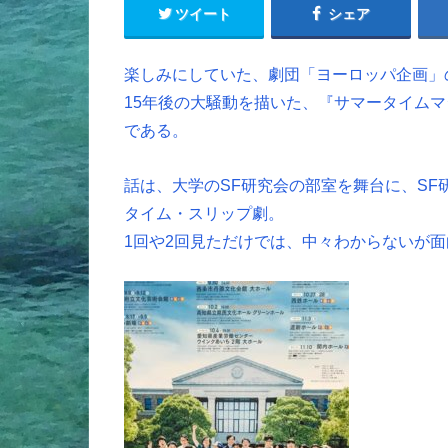
ツイート
シェア
楽しみにしていた、劇団「ヨーロッパ企画」の
15年後の大騒動を描いた、『サマータイムマ
である。
話は、大学のSF研究会の部室を舞台に、S
タイム・スリップ劇。
1回や2回見ただけでは、中々わからないが面