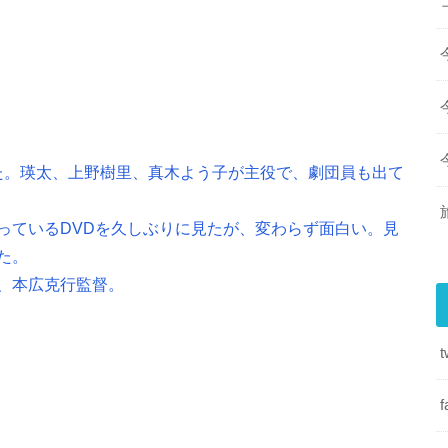
された。瑛太、上野樹里、真木よう子が主役で、劇団員も出て
っているDVDを久しぶりに見たが、変わらず面白い。見
た。
、本広克行監督。
t
f