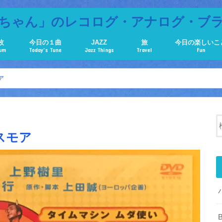
ちゃん」のレコログ・アナログ・ブ
枚
今日の１曲
JAZZ
旅
今日の楽しいこ
bum
Today’s Tune
Jazz Things
Travel
Fun
ア
スモア