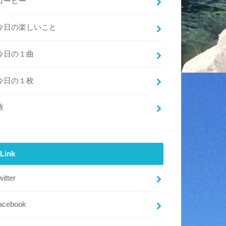
コーヒー
今日の楽しいこと
今日の１曲
今日の１枚
旅
Link
witter
acebook