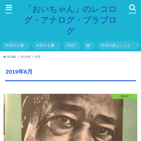
「おいちゃん」のレコロ
menu
search
グ・アナログ・ブラブロ
グ
今日の１枚
今日の１曲
JAZZ
旅
今日の楽しいこと
HOME
2019年
6月
2019年6月
JAZZ