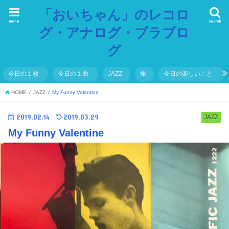
「おいちゃん」のレコロ
menu
search
グ・アナログ・ブラブロ
グ
今日の１枚
今日の１曲
JAZZ
旅
今日の楽しいこと
HOME
JAZZ
My Funny Valentine
2019.02.14
2019.03.29
JAZZ
My Funny Valentine