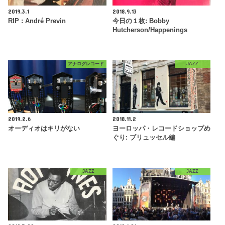
2019.3.1
2018.9.13
RIP : André Previn
今日の１枚: Bobby
Hutcherson/Happenings
アナログレコード
JAZZ
2019.2.6
2018.11.2
オーディオはキリがない
ヨーロッパ・レコードショップめ
ぐり: ブリュッセル編
JAZZ
JAZZ