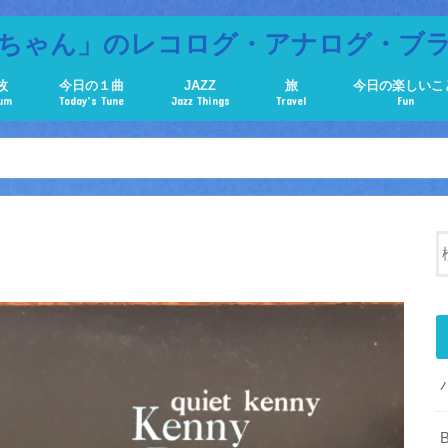
ちゃん」のレコログ・アナログ・ブ
枚
今日の１曲
JAZZ
旅
今日の楽しいこ
bum
Today’s Tune
Jazz Things
Travel
Fun