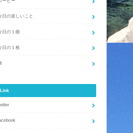
コーヒー
今日の楽しいこと
今日の１曲
今日の１枚
旅
Link
witter
acebook