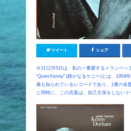
ツイート
シェア
今日12月5日は、私の一番愛するトランペ
“Quiet Kenny” (静かなるケニー)とは
最も知られているレコードであり、1番の名
と同時に、この言葉は、自己主張をしないド