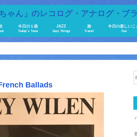
ちゃん」のレコログ・アナログ・ブ
枚
今日の１曲
JAZZ
旅
今日の楽しいこ
bum
Today’s Tune
Jazz Things
Travel
Fun
ench Ballads