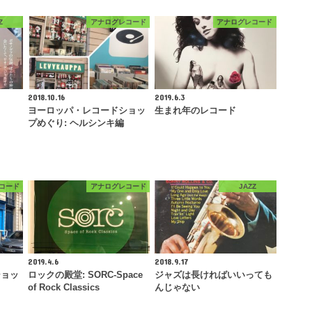
Z
アナログレコード
アナログレコード
2018.10.16
2019.6.3
ヨーロッパ・レコードショッ
生まれ年のレコード
プめぐり: ヘルシンキ編
コード
アナログレコード
JAZZ
2019.4.6
2018.9.17
ショッ
ロックの殿堂: SORC-Space
ジャズは長ければいいっても
of Rock Classics
んじゃない