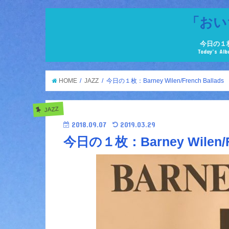
「おい
今日の１
Today’s Al
HOME
JAZZ
今日の１枚：Barney Wilen/French Ballads
JAZZ
2018.09.07
2019.03.29
今日の１枚：Barney Wilen/Fr