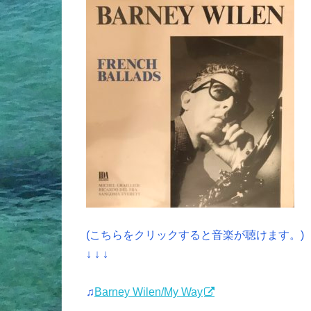
(こちらをクリックすると音楽が聴けます。)
↓ ↓ ↓
♫
Barney Wilen/My Way