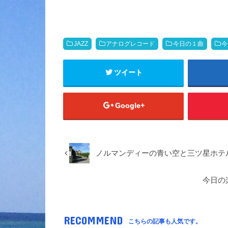
JAZZ
アナログレコード
今日の１曲
今
ツイート
Google+
ノルマンディーの青い空と三ツ星ホテ
今日の
RECOMMEND
こちらの記事も人気です。