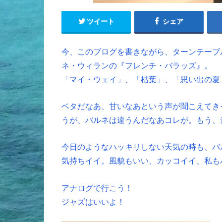
ツイート
シェア
今、このブログを書きながら、ターンテーブ
ネ・ウィランの『フレンチ・バラッズ』。
「マイ・ウェイ」、「枯葉」、「思い出の夏
ベタだなあ、甘いなあという声が聞こえてき
うが、バルネは違うんだなあコレが。もう、
今日のようなハッキリしない天気の時も、バ
気持ちイイ。風貌もいい、カッコイイ、私も
アナログで行こう！
ジャズはいいよ！