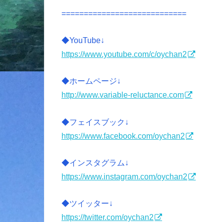
============================
◆YouTube↓
https://www.youtube.com/c/oychan2
◆ホームページ↓
http://www.variable-reluctance.com
◆フェイスブック↓
https://www.facebook.com/oychan2
◆インスタグラム↓
https://www.instagram.com/oychan2
◆ツイッター↓
https://twitter.com/oychan2