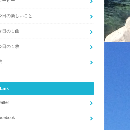
コーヒー
今日の楽しいこと
今日の１曲
今日の１枚
旅
Link
witter
acebook