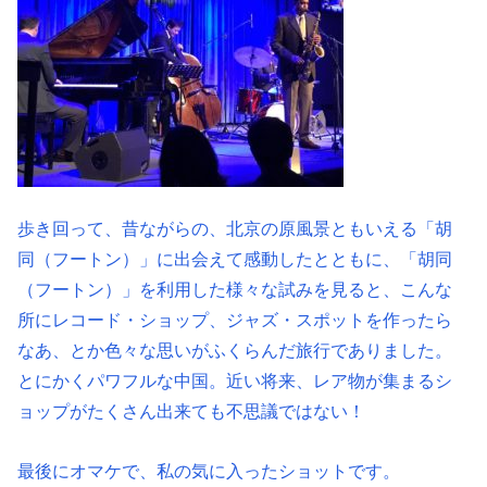
歩き回って、昔ながらの、北京の原風景ともいえる「胡
同（フートン）」に出会えて感動したとともに、「胡同
（フートン）」を利用した様々な試みを見ると、こんな
所にレコード・ショップ、ジャズ・スポットを作ったら
なあ、とか色々な思いがふくらんだ旅行でありました。
とにかくパワフルな中国。近い将来、レア物が集まるシ
ョップがたくさん出来ても不思議ではない！
最後にオマケで、私の気に入ったショットです。