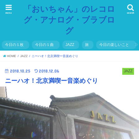
「おいちゃん」のレコロ
menu
search
グ・アナログ・ブラブロ
グ
今日の１枚
今日の１曲
JAZZ
旅
今日の楽しいこと
HOME
JAZZ
ニーハオ！北京満喫ー音楽めぐり
2018.10.25
2018.12.06
JAZZ
ニーハオ！北京満喫ー音楽めぐり