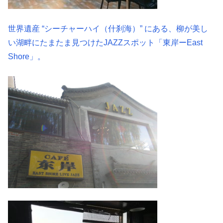
世界遺産 “シーチャーハイ（什刹海）” にある、柳が美し
い湖畔にたまたま見つけたJAZZスポット「東岸ーEast
Shore」。