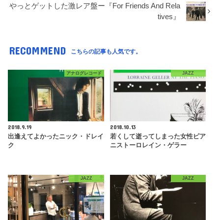
やっとゲットした激レア盤ー『For Friends And Rela
tives』
RECOMMEND
こちらの記事も人気です。
アナログレコード
JAZZ
2018.9.19
2018.10.13
出逢えてよかったニック・ドレイ
若くして逝ってしまった女性ピア
ク
ニストーロレイン・ゲラー
JAZZ
JAZZ