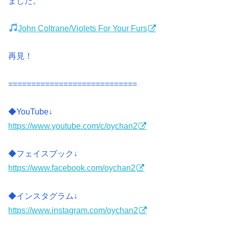
ました。
John Coltrane/Violets For Your Furs
再見！
============================
◆YouTube↓
https://www.youtube.com/c/oychan2
◆フェイスブック↓
https://www.facebook.com/oychan2
◆インスタグラム↓
https://www.instagram.com/oychan2