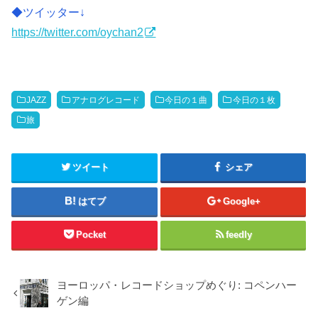
◆ツイッター↓
https://twitter.com/oychan2
JAZZ
アナログレコード
今日の１曲
今日の１枚
旅
ツイート
シェア
はてブ
Google+
Pocket
feedly
ヨーロッパ・レコードショップめぐり: コペンハー
ゲン編